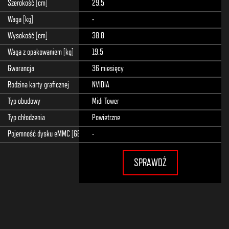
Szerokość [cm]
29.5
Waga [kg]
-
Wysokość [cm]
38.8
Waga z opakowaniem [kg]
19.5
Gwarancja
36 miesięcy
Rodzina karty graficznej
NVIDIA
Typ obudowy
Midi Tower
Typ chłodzenia
Powietrzne
Pojemność dysku eMMC [GB]
-
SPRAWDŹ