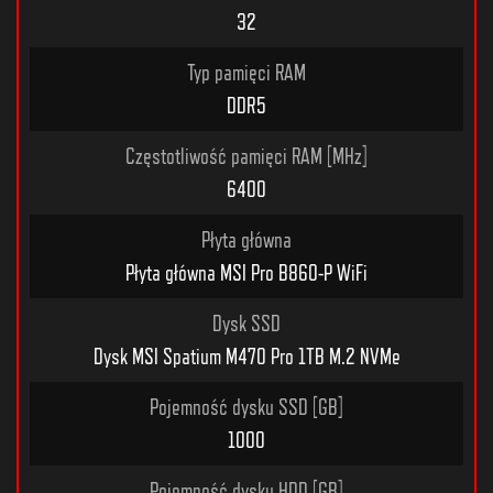
32
Typ pamięci RAM
DDR5
Częstotliwość pamięci RAM [MHz]
6400
Płyta główna
Płyta główna MSI Pro B860-P WiFi
Dysk SSD
Dysk MSI Spatium M470 Pro 1TB M.2 NVMe
Pojemność dysku SSD [GB]
1000
Pojemność dysku HDD [GB]