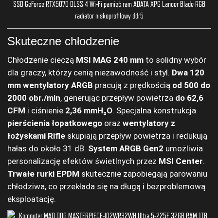
Skuteczne chłodzenie
Chłodzenie cieczą
MSI MAG 240 mm
to solidny wybór
dla graczy, którzy cenią niezawodność i styl.
Dwa 120
mm wentylatory ARGB
pracują z prędkością
od 500 do
2000 obr./min
, generując przepływ powietrza
do 62,6
CFM
i ciśnienie
2,36 mmH₂O
. Specjalna konstrukcja
pierścienia łopatkowego
oraz
wentylatory z
łożyskami Rifle
skupiają przepływ powietrza i redukują
hałas do około 31 dB.
System ARGB Gen2
umożliwia
personalizację efektów świetlnych przez
MSI Center
.
Trwałe rurki EPDM
skutecznie zapobiegają parowaniu
chłodziwa, co przekłada się na długą i bezproblemową
eksploatację.