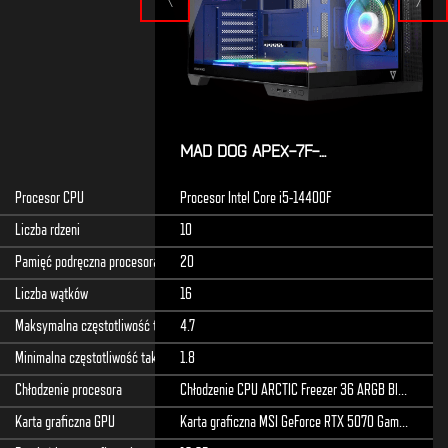
MAD DOG APEX-7F-
I01WR32WH
Procesor CPU
Procesor Intel Core i5-14400F
Liczba rdzeni
10
Pamięć podręczna procesora [MB]
20
Liczba wątków
16
Maksymalna częstotliwość taktowania procesora [GHz]
4.7
Minimalna częstotliwość taktowania procesora [GHz]
1.8
Chłodzenie procesora
Chłodzenie CPU ARCTIC Freezer 36 ARGB Black
Karta graficzna GPU
Karta graficzna MSI GeForce RTX 5070 Gaming Trio OC 12GB DLSS 4.5 GDDR7