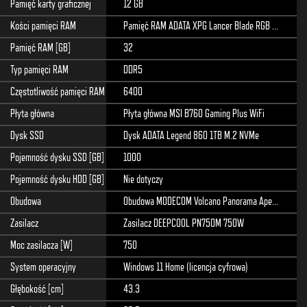
Pamięć karty graficznej
12 GB
Kości pamięci RAM
Pamięć RAM ADATA XPG Lancer Blade RGB 32GB (2x16GB) 6400MHz
Pamięć RAM [GB]
32
Typ pamięci RAM
DDR5
Częstotliwość pamięci RAM [MHz]
6400
Płyta główna
Płyta główna MSI B760 Gaming Plus WiFi
Dysk SSD
Dysk ADATA Legend 860 1TB M.2 NVMe
Pojemność dysku SSD [GB]
1000
Pojemność dysku HDD [GB]
Nie dotyczy
Obudowa
Obudowa MODECOM Volcano Panorama Apex ARGB 7F Midi Grey
Zasilacz
Zasilacz DEEPCOOL PN750M 750W
Moc zasilacza [W]
750
System operacyjny
Windows 11 Home (licencja cyfrowa)
Głębokość [cm]
43.3