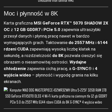
Moc i płynność w 8K
Karta graficzna
MSI GeForce RTX™ 5070 SHADOW 2X
OC
z
12 GB GDDR7
i
PCIe 5.0
zapewnia ultraszybki
przesył danych i płynną pracę nawet w bardzo
wymagających grach. Taktowanie
do 2557 MHz
i
6144
rdzeni CUDA
zapewniają wysoką liczbę klatek na
sekundę, a rozdzielczość
do 8K
pozwala cieszyć się
obrazem o niesamowitej ostrości.
Wydajne
chłodzenie
zapewnia cichą pracę, a
G-SYNC®
i
4
wyjścia wideo
– płynność i wygodę grania na kilku
ekranach.