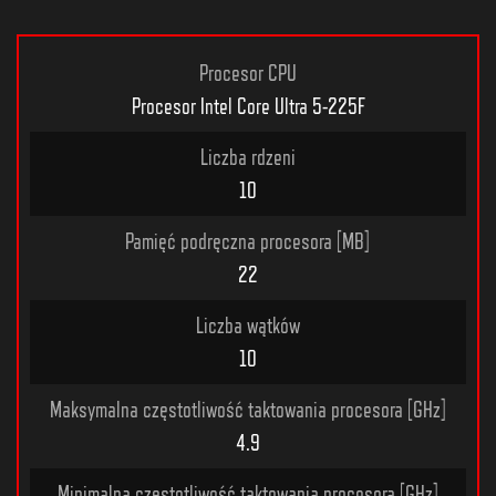
Procesor CPU
Procesor Intel Core Ultra 5-225F
Liczba rdzeni
10
Pamięć podręczna procesora [MB]
22
Liczba wątków
10
Maksymalna częstotliwość taktowania procesora [GHz]
4.9
Minimalna częstotliwość taktowania procesora [GHz]