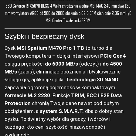
Szybki i bezpieczny dysk
Dysk
MSI Spatium M470 Pro 1 TB
to turbo dla
Twojego komputera – dzięki interfejsowi
PCIe Gen4
osiąga prędkości
do 6000 MB/s
(odczyt) i
do 4500
MB/s
(zapis), eliminując opóźnienia i błyskawicznie
ładując gry, aplikacje i pliki.
Technologia 3D NAND
zapewnia ogromną pojemność w kompaktowym
formacie M.2 2280
. Funkcje
TRIM, ECC i E2E Data
Protection
chronią Twoje dane nawet pod dużym
obciążeniem, a
system S.M.A.R.T.
dba o dobry stan
dysku. To świetny wybór dla graczy, twórców i
każdego, kto ceni szybkość, niezawodność i
wydajność.